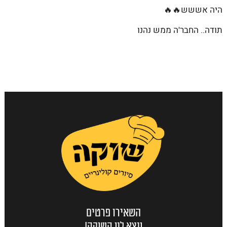
היה אששש🔥🔥
תודה.. החבר'ה ממש נהנו
השאירו פרטים
ונצא לנו השוקה!