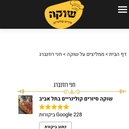
עמוד הבית
הסיורים הקולינריים שלנו
דף הבית
>
ממליצים על שוקה
>
חני רוזנברג
אודות
גלריה
כתבו עלינו
חני רוזנברג
שאלות ותשובות
שוקה סיורים קולינריים בתל אביב
המלצות
228 Google ביקורות
צור קשר
כתוב ביקורת