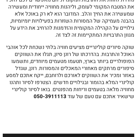
את המטבח המקומי לעומק, וליהנות מחוויה ייחודית ומעשירה
שמעשירה את החיך והלב. המדובר הוא לא רק באוכל אלא
בהבנה מעמיקה של המסורות השזורות בפעילויות יומיומיות,
גילויים על הקהילה המקומית והזדמנות להרחיב את הידע על
מגוון התרבויות המתקיימות זה לצד זה.
שוקה סיורים קולינריים מציעים חוויה בלתי נשכחת לכל אוהבי
האוכל והתרבות. בהדרכתו של רונן סיון, תגלו את השווקים
הפופולריים ביותר בארץ, תטעמו מטעמים מיוחדים, ותשמעו
סיפורים מרתקים מאחורי המאכלים והמסורות. רונן, שגדל
באזור ומכיר את השווקים לאורכם ולרוחבם, ייקח אתכם למסע
קולינרי המלא בהומור ובגילויים חדשים. הצטרפו לסיור ותהנו
מחוויה מלאה בטעמים וריחות מהפנטים. בואו לסיור קולינרי
שישאיר אתכם עם טעם של עוד
050-3911113