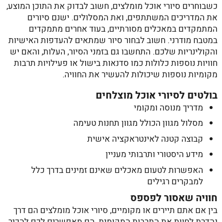
כשבוחרים
סיורי אוכל מומלצים
, חשוב לבדוק את התוכן המוצע,
את המדריכים המשתתפים, ואת המסלולים. ישנם סיורים
המתמקדים במאכלים מסורתיים, בעוד אחרים מתמקדים
במטבח מודרני. חשוב לבחור סיור שמתאים להעדפות האישיות
והקולינריות שלכם. התחשבו גם בזמני הסיור, העלות, והאם יש
חוויות נוספות כלולות כמו סדנאות בישול או פעילויות תרבות
מקומיות נוספות שיכולות להעשיר את החוויה.
בולטים לסיורי אוכל מוצלחים
מדריך מנוסה ומקומי
מסלול מגוון הכולל מגוון תחנות טעימה
קבוצה קטנה לאינטראקציה אישית
מידע היסטורי ותרבותי מעניין
האפשרות לטעום מאכלים שאינם זמינים בדרך כלל
למבקרים רגילים
חוויה שאסור לפספס
בין אם אתם תיירים או מקומיים,
סיורי אוכל מומלצים
הם דרך
נהדרת לחוות את התרבות המקומית. הם מאפשרים לכם להכיר