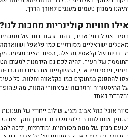
ביקור בשווקים אלה יעניק לכם הבנה עמוקה יותר של
ותיהנו ממגוון טעמים מענגים לאורך הדרך.
אילו חוויות קולינריות מחכות לנו?
בסיור אוכל בתל אביב, תיהנו ממגוון רחב של מטעמים
מאכלים ישראליים מסורתיים כמו פלאפל ושווארמה ו
מודרניות של קלאסיקות אלה, הסיור מציע טעימה מק
התוססת של העיר. תהיה לכם גם הזדמנות לטעום מטב
תימני, פרסי ועיראקי, המשקפים את המורשת הרב-תרב
צפו להתפנק במתוקים כמו בקלאווה וחלווה. כל טעימ
על ההיסטוריה והתרבות שמאחורי המנות, מה שהופך 
ומלמדת כאחד.
סיור אוכל בתל אביב מציע שילוב ייחודי של תענוגות ק
ההופך אותו לחוויה בלתי נשכחת. בעודך חוקר את הש
וטועם מגוון של מנות מסורתיות ומודרניות, תזכה לה
העשירה ותרבות האוכל המגוונת של תל אביב. בין אם