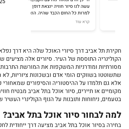
225 Google 
עשה לנו סיור חוויה יוצאת דופן
והש
,
למרות כל החום הכבד שהיה. הוא נתן
 מהאוכל.
לנו הרגשה טובה.
קרא עוד
ק.
רלי וחגית
חקירת תל אביב דרך סיורי האוכל שלה היא דרך נפל
הקולינריה התוססת של העיר. סיורים אלה מציעים שיל
מסורתיות ומודרניות המשקפות את המורשת התרבותית
שתשוטטו בשווקים הומי אדם ובשכונות ציוריות, לא 
אלא גם תלמדו על ההיסטוריה והסיפורים שמאחורי כל
מקומיים או תיירים, סיור אוכל בתל אביב מבטיח חוו
בטעמים, ניחוחות ותובנות על הנוף הקולינרי העשיר ש
למה לבחור סיור אוכל בתל אביב?
בחירה בסיור אוכל בתל אביב מציעה דרך ייחודית לחק