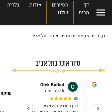
דף
הסיורים
אודות
גלריה
הבית
שלנו
עמוד הבית
דף הבית
>
מאמרים
>
סיור אוכל בתל אביב
הסיורים הקולינריים שלנו
אודות
גלריה
סיור אוכל בתל אביב
כתבו עלינו
שאלות ותשובות
Ofek Butbul
6 לפני ימים
שוקה ס
המלצות
צור קשר
קי כמתנת
רונן המדריך היה מצוין!
רונ
דורון
חייכן זורם ומאוד נוח עם הקבוצה.
היה