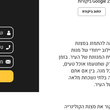
ביקורות
וק צבעוני ומעניין. מומלץ בחום
שלי בדרך שונה ומיוחדת מ
בחום נהננו מאוד
כתוב ביקורת
אה להתמזג בסצנת
וב ייחודי של מנות
 המגוונת של העיר. בזמן
רק שתטעמו אוכל טעים,
 מנה. בין אם אתם
יה בלתי נשכחת מלאה
ל העיר.
ור את סצנת הקולינריה